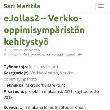
Sari Marttila
Toggl
Skip
eJollas2 – Verkko-
to
content
oppimisympäristön
kehitystyö
Kirjoittaja:
Sari Marttila
Kategoria:
Verkko-opetus
,
verkko-oppimisympäristö
Työnantaja:
Jollas Instituutti
Kategoria(t):
Verkko-opetus
,
Verkko-
oppimisympäristö
Tekniikka:
Microsoft SharePoint
Aikataulu:
projektiin mukaan 3/2011, käyttöönotto
2013
Kuvaus:
Olin mukana Jollas Instituutin oman