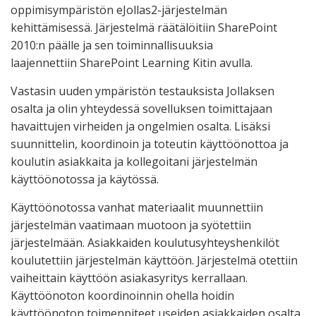
oppimisympäristön eJollas2-järjestelmän
kehittämisessä. Järjestelmä räätälöitiin SharePoint
2010:n päälle ja sen toiminnallisuuksia
laajennettiin SharePoint Learning Kitin avulla.
Vastasin uuden ympäristön testauksista Jollaksen
osalta ja olin yhteydessä sovelluksen toimittajaan
havaittujen virheiden ja ongelmien osalta. Lisäksi
suunnittelin, koordinoin ja toteutin käyttöönottoa ja
koulutin asiakkaita ja kollegoitani järjestelmän
käyttöönotossa ja käytössä.
Käyttöönotossa vanhat materiaalit muunnettiin
järjestelmän vaatimaan muotoon ja syötettiin
järjestelmään. Asiakkaiden koulutusyhteyshenkilöt
koulutettiin järjestelmän käyttöön. Järjestelmä otettiin
vaiheittain käyttöön asiakasyritys kerrallaan.
Käyttöönoton koordinoinnin ohella hoidin
käyttöönoton toimenpiteet useiden asiakkaiden osalta.