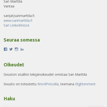
Sari Marttila
Vantaa
sari(at)sarimarttila.fi
www.sarimarttila.fi
Sari LinkedInissä
Seuraa somessa
Näytä
Näytä
Näytä
Näytä
sari.ojala.758:n
Sari_Marttila:n
sarinka80:n
sarimarttila:n
profiili
profiili
profiili
profiili
Facebook
Twitter
Instagram
LinkedIn
Oikeudet
palvelussa
palvelussa
palvelussa
palvelussa
Sivuston sisällön tekijänoikeudet omistaa Sari Marttila
Sivusto on toteutettu
WordPressillä
, teemana
Elightenment
Haku