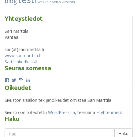
blog
verkko-opetus
viestintä
Yhteystiedot
Sari Marttila
Vantaa
sari(at)sarimarttila.fi
www.sarimarttila.fi
Sari LinkedInissä
Seuraa somessa
Näytä
Näytä
Näytä
Näytä
sari.ojala.758:n
Sari_Marttila:n
sarinka80:n
sarimarttila:n
Oikeudet
profiili
profiili
profiili
profiili
Facebook
Twitter
Instagram
LinkedIn
Sivuston sisällön tekijänoikeudet omistaa Sari Marttila
palvelussa
palvelussa
palvelussa
palvelussa
Sivusto on toteutettu
WordPressillä
, teemana
Elightenment
Haku
Search
Haku