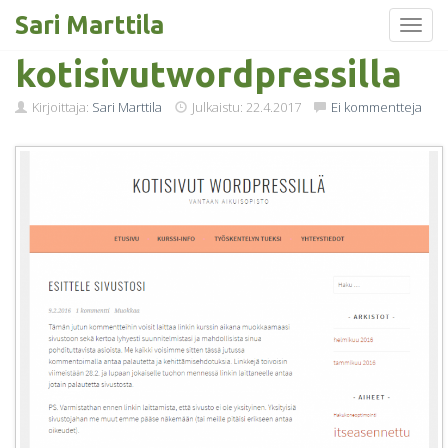
Sari Marttila
Toggl
Skip
kotisivutwordpressilla
to
content
Kirjoittaja:
Sari Marttila
Julkaistu:
22.4.2017
Ei kommentteja