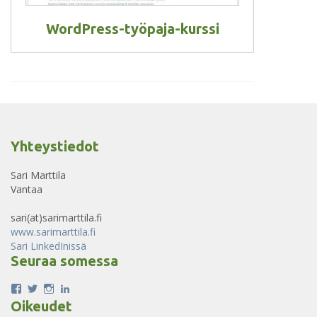
WordPress-työpaja-kurssi
Yhteystiedot
Sari Marttila
Vantaa
sari(at)sarimarttila.fi
www.sarimarttila.fi
Sari LinkedInissä
Seuraa somessa
Näytä
Näytä
Näytä
Näytä
sari.ojala.758:n
Sari_Marttila:n
sarinka80:n
sarimarttila:n
Oikeudet
profiili
profiili
profiili
profiili