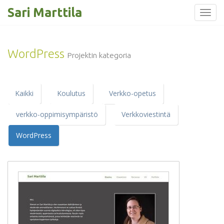
Sari Marttila
Toggl
Skip
to
content
WordPress
Projektin kategoria
Kaikki
Koulutus
Verkko-opetus
verkko-oppimisympäristö
Verkkoviestintä
WordPress